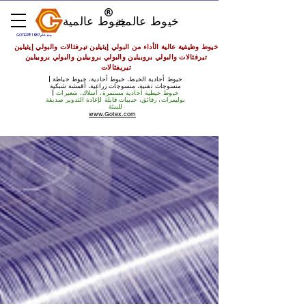
خيوط عالمية
خيوط عالمية
GOTEX® منذ عام 1987
خيوط وظيفية عالية الأداء من البولي إيثيلين تيرفثالات والبولي إيثيلين
تيرفثالات والبولي بروبيلين والبولي بروبيلين والبولي بروبيلين
تيريفثالات
خيوط أحادية الخيط، خيوط أحادية، خيوط خياطة |
منسوجات تقنية، منسوجات زراعية، أقمشة شبكية
خيوط خيطية أحادية مستمرة، أسلاك، شعيرات
|
بوليمرات، رقائق، حبيبات قابلة لإعادة التدوير صديقة
للبيئة
www.Gotex.com