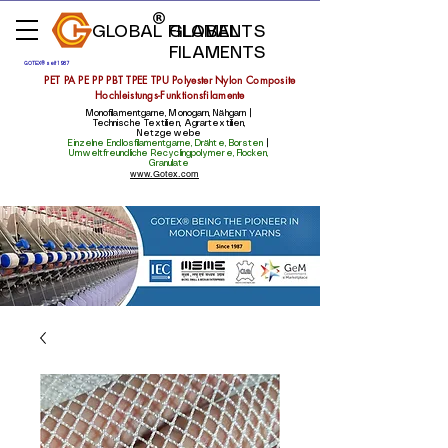
GLOBAL FILAMENTS
GLOBAL
FILAMENTS
GOTEX® seit 1987
PET PA PE PP PBT TPEE TPU Polyester Nylon Composite
Hochleistungs-Funktionsfilamente
Monofilamentgarne, Monogarn, Nähgarn |
Technische Textilien, Agrartextilien,
Netzgewebe
Einzelne Endlosfilamentgarne, Drähte, Borsten
|
Umweltfreundliche Recyclingpolymere, Flocken,
Granulate
www.Gotex.com