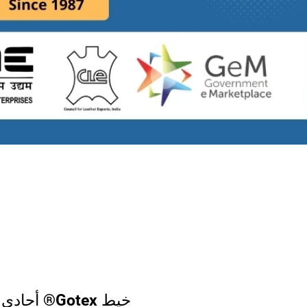
خيط Gotex® أحا