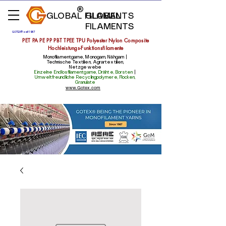
GLOBAL FILAMENTS
GLOBAL
FILAMENTS
GOTEX® seit 1987
PET PA PE PP PBT TPEE TPU Polyester Nylon Composite
Hochleistungs-Funktionsfilamente
Monofilamentgarne, Monogarn, Nähgarn |
Technische Textilien, Agrartextilien,
Netzgewebe
Einzelne Endlosfilamentgarne, Drähte, Borsten
|
Umweltfreundliche Recyclingpolymere, Flocken,
Granulate
www.Gotex.com