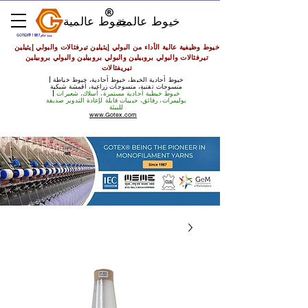
خيوط عالمية
خيوط عالمية
GOTEX® منذ عام 1987
خيوط وظيفية عالية الأداء من البولي إيثيلين تيرفثالات والبولي إيثيلين
تيرفثالات والبولي بروبيلين والبولي بروبيلين والبولي بروبيلين
تيريفثالات
خيوط أحادية الخيط، خيوط أحادية، خيوط خياطة |
منسوجات تقنية، منسوجات زراعية، أقمشة شبكية
خيوط خيطية أحادية مستمرة، أسلاك، شعيرات
|
بوليمرات، رقائق، حبيبات قابلة لإعادة التدوير صديقة
للبيئة
www.Gotex.com