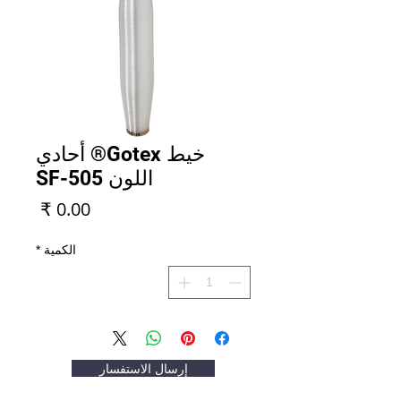
خيط Gotex® أحادي
اللون SF-505
السعر
الكمية
*
إرسال الاستفسار