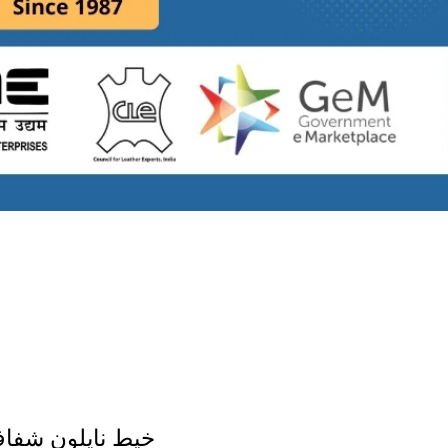
خيط نايلون شفا