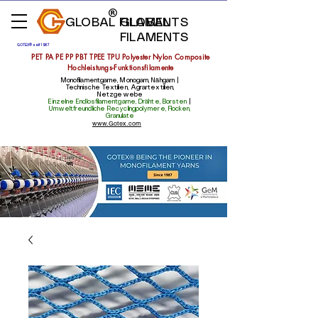
GLOBAL FILAMENTS
GLOBAL
FILAMENTS
GOTEX® seit 1987
PET PA PE PP PBT TPEE TPU Polyester Nylon Composite
Hochleistungs-Funktionsfilamente
Monofilamentgarne, Monogarn, Nähgarn |
Technische Textilien, Agrartextilien,
Netzgewebe
Einzelne Endlosfilamentgarne, Drähte, Borsten
|
Umweltfreundliche Recyclingpolymere, Flocken,
Granulate
www.Gotex.com