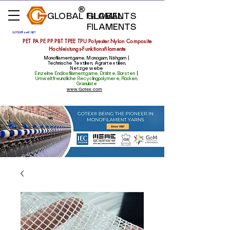
GLOBAL FILAMENTS
GLOBAL
FILAMENTS
GOTEX® seit 1987
PET PA PE PP PBT TPEE TPU Polyester Nylon Composite
Hochleistungs-Funktionsfilamente
Monofilamentgarne, Monogarn, Nähgarn |
Technische Textilien, Agrartextilien,
Netzgewebe
Einzelne Endlosfilamentgarne, Drähte, Borsten
|
Umweltfreundliche Recyclingpolymere, Flocken,
Granulate
www.Gotex.com