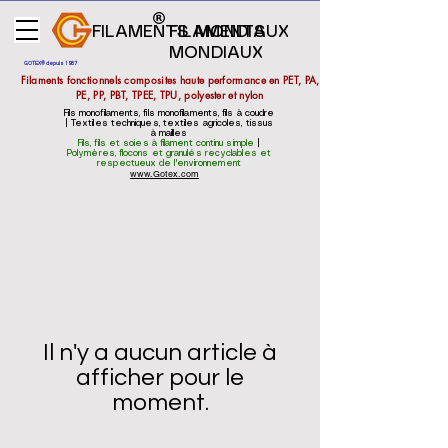
FILAMENTS MONDIAUX
FILAMENTS
MONDIAUX
GOTEX® depuis 1987
Filaments fonctionnels composites haute performance en PET, PA,
PE, PP, PBT, TPEE, TPU, polyester et nylon
Fils monofilaments, fils monofilaments, fils à coudre
| Textiles techniques, textiles agricoles, tissus
à mailles
Fils, fils et soies à filament continu simple
|
Polymères, flocons et granulés recyclables et
respectueux de l'environnement
www.Gotex.com
Il n'y a aucun article à
afficher pour le
moment.