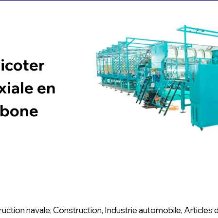
icoter
xiale en
rbone
uction navale, Construction, Industrie automobile, Articles 