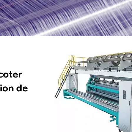
coter
tion de