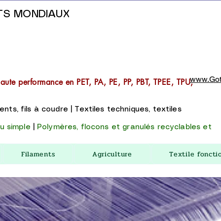
TS MONDIAUX
www.Got
haute performance en PET, PA, PE, PP, PBT, TPEE, TPU,
ents, fils à coudre | Textiles techniques, textiles
nu simple
|
Polymères, flocons et granulés recyclables et
Filaments
Agriculture
Textile foncti