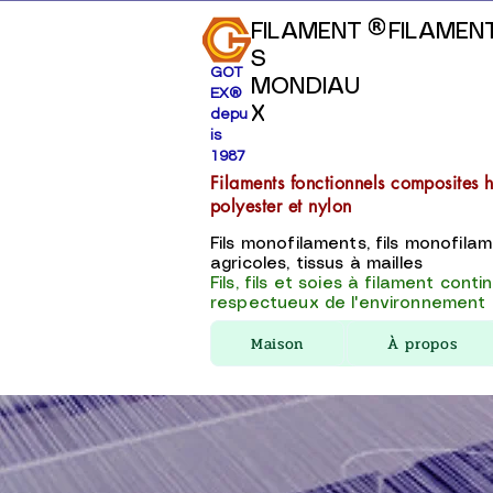
FILAMENT
FILAMEN
S
GOT
MONDIAU
EX®
X
depu
is
1987
Filaments fonctionnels composites 
polyester et nylon
Fils monofilaments, fils monofilam
agricoles, tissus à mailles
Fils, fils et soies à filament conti
respectueux de l'environnement
Maison
À propos