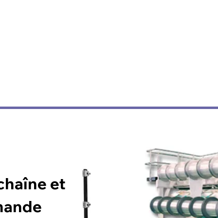
chaîne et
mande