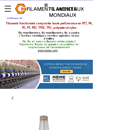
FILAMENTS MONDIAUX
FILAMENTS
MONDIAUX
GOTEX® depuis 1987
Filaments fonctionnels composites haute performance en PET, PA,
PE, PP, PBT, TPEE, TPU, polyester et nylon
Fils monofilaments, fils monofilaments, fils à coudre
| Textiles techniques, textiles agricoles, tissus
à mailles
Fils, fils et soies à filament continu simple
|
Polymères, flocons et granulés recyclables et
respectueux de l'environnement
www.Gotex.com