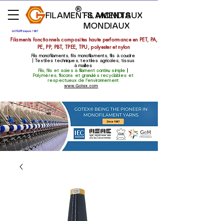
FILAMENTS MONDIAUX
FILAMENTS
MONDIAUX
GOTEX® depuis 1987
Filaments fonctionnels composites haute performance en PET, PA,
PE, PP, PBT, TPEE, TPU, polyester et nylon
Fils monofilaments, fils monofilaments, fils à coudre
| Textiles techniques, textiles agricoles, tissus
à mailles
Fils, fils et soies à filament continu simple
|
Polymères, flocons et granulés recyclables et
respectueux de l'environnement
www.Gotex.com